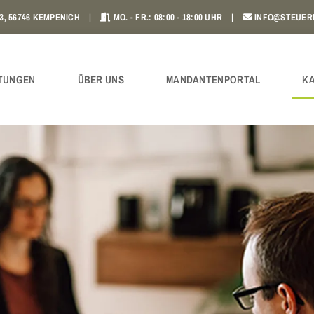
 3, 56746 KEMPENICH |
MO. - FR.: 08:00 - 18:00 UHR |
INFO@STEUER


STUNGEN
ÜBER UNS
MANDANTENPORTAL
K