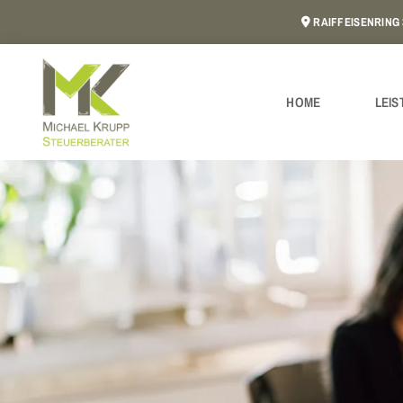
Zum Inhalt springen
RAIFFEISENRING

HOME
LEI